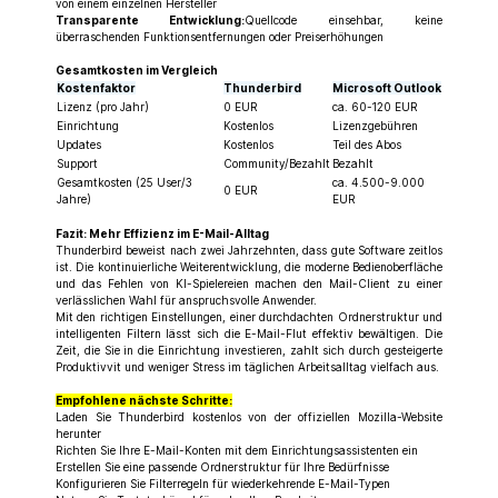
von einem einzelnen Hersteller
Transparente Entwicklung:
Quellcode einsehbar, keine
überraschenden Funktionsentfernungen oder Preiserhöhungen
Gesamtkosten im Vergleich
Kostenfaktor
Thunderbird
Microsoft Outlook
Lizenz (pro Jahr)
0 EUR
ca. 60-120 EUR
Einrichtung
Kostenlos
Lizenzgebühren
Updates
Kostenlos
Teil des Abos
Support
Community/Bezahlt
Bezahlt
Gesamtkosten (25 User/3
ca. 4.500-9.000
0 EUR
Jahre)
EUR
Fazit: Mehr Effizienz im E-Mail-Alltag
Thunderbird beweist nach zwei Jahrzehnten, dass gute Software zeitlos
ist. Die kontinuierliche Weiterentwicklung, die moderne Bedienoberfläche
und das Fehlen von KI-Spielereien machen den Mail-Client zu einer
verlässlichen Wahl für anspruchsvolle Anwender.
Mit den richtigen Einstellungen, einer durchdachten Ordnerstruktur und
intelligenten Filtern lässt sich die E-Mail-Flut effektiv bewältigen. Die
Zeit, die Sie in die Einrichtung investieren, zahlt sich durch gesteigerte
Produktivvit und weniger Stress im täglichen Arbeitsalltag vielfach aus.
Empfohlene nächste Schritte:
Laden Sie Thunderbird kostenlos von der offiziellen Mozilla-Website
herunter
Richten Sie Ihre E-Mail-Konten mit dem Einrichtungsassistenten ein
Erstellen Sie eine passende Ordnerstruktur für Ihre Bedürfnisse
Konfigurieren Sie Filterregeln für wiederkehrende E-Mail-Typen