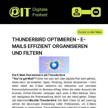
Zurück zu den News
THUNDERBIRD OPTIMIEREN - E-
MAILS EFFIZIENT ORGANISIEREN
UND FILTERN
Die E-Mail-Flut meistern mit Thunderbird
"You've got Mail!"
Früher hat man sich über digitale Post noch gefreut,
heute nervt sie bisweilen. Spam, Phishing, falsche Versprechen – trotz
allem bleibt die E-Mail weiterhin ein relevantes und zentrales
Kommunikationsmittel im Business-Alltag. Allein die vielen Accounts bei
diversen Online-Diensten verlangen nach einer E-Mail-Adresse. Dann
soll wenigstens die Postverwaltung leicht von der Hand gehen. Diesen
Job übernimmt
Mozilla Thunderbird
: Der Mail-Client ist seit zwanzig
Jahren die bevorzugte Anwendung vieler Professionals, um E-Mails
effizienter zu organisieren. Die quelloffene App unterstützt nahezu jeden