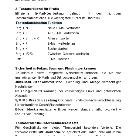
3. Tastaturkürzel für Profis
Effiziente E-Mail-Bearbeitung gelingt mit den richtigen
Tastenkombinationen. Die wichtigsten Kürzel im Überblick:
Tastenkombination
Funktion
Strg + N
Neue E-Mail verfassen
Strg + R
Auf E-Mail antworten
Strg + Shift + R
Allen antworten
Strg + F
E-Mail weiterleiten
Strg + K
Suche starten
Strg + 1/2/3
Zwischen Ordnern wechseln
Entf
E-Mail löschen
Sicherheit im Fokus: Spam und Phishing erkennen
Thunderbird bietet integrierte Sicherheitsfunktionen, die Sie vor
unerwünschten E-Mails und Betrugsversuchen schützen:
Junk-Mail-Filter:
Automatische Erkennung und Ablage verdächtiger
Nachrichten
Phishing-Schutz:
Warnung bei verdächtigen Links und gefälschten
Absendern
S/MIME-Verschlüsselung:
Optionale Ende-zu-Ende-Verschlüsselung
für vertrauliche Geschäftsnachrichten
Bilder blockieren:
Externe Bilder werden standardmäßig blockiert –
Schutz vor Tracking
Thunderbird im Unternehmenseinsatz
Für Geschäftskunden bietet Thunderbird besondere Vorteile. Die
Software ist
DSGVO-konform
und speichert alle Daten lokal auf Ihrem