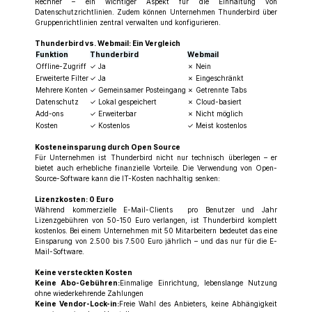
Rechner – ein wichtiger Aspekt für die Einhaltung von
Datenschutzrichtlinien. Zudem können Unternehmen Thunderbird über
Gruppenrichtlinien zentral verwalten und konfigurieren.
Thunderbird vs. Webmail: Ein Vergleich
Funktion
Thunderbird
Webmail
Offline-Zugriff
✓ Ja
✗ Nein
Erweiterte Filter
✓ Ja
✗ Eingeschränkt
Mehrere Konten
✓ Gemeinsamer Posteingang
✗ Getrennte Tabs
Datenschutz
✓ Lokal gespeichert
✗ Cloud-basiert
Add-ons
✓ Erweiterbar
✗ Nicht möglich
Kosten
✓ Kostenlos
✓ Meist kostenlos
Kosteneinsparung durch Open Source
Für Unternehmen ist Thunderbird nicht nur technisch überlegen – er
bietet auch erhebliche finanzielle Vorteile. Die Verwendung von Open-
Source-Software kann die IT-Kosten nachhaltig senken:
Lizenzkosten: 0 Euro
Während kommerzielle E-Mail-Clients pro Benutzer und Jahr
Lizenzgebühren von 50-150 Euro verlangen, ist Thunderbird komplett
kostenlos. Bei einem Unternehmen mit 50 Mitarbeitern bedeutet das eine
Einsparung von 2.500 bis 7.500 Euro jährlich – und das nur für die E-
Mail-Software.
Keine versteckten Kosten
Keine Abo-Gebühren:
Einmalige Einrichtung, lebenslange Nutzung
ohne wiederkehrende Zahlungen
Keine Vendor-Lock-in:
Freie Wahl des Anbieters, keine Abhängigkeit