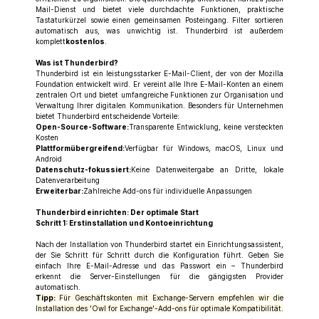
Mail-Dienst und bietet viele durchdachte Funktionen, praktische
Tastaturkürzel sowie einen gemeinsamen Posteingang. Filter sortieren
automatisch aus, was unwichtig ist. Thunderbird ist außerdem
komplett
kostenlos
.
Was ist Thunderbird?
Thunderbird ist ein leistungsstarker E-Mail-Client, der von der Mozilla
Foundation entwickelt wird. Er vereint alle Ihre E-Mail-Konten an einem
zentralen Ort und bietet umfangreiche Funktionen zur Organisation und
Verwaltung Ihrer digitalen Kommunikation. Besonders für Unternehmen
bietet Thunderbird entscheidende Vorteile:
Open-Source-Software:
Transparente Entwicklung, keine versteckten
Kosten
Plattformübergreifend:
Verfügbar für Windows, macOS, Linux und
Android
Datenschutz-fokussiert:
Keine Datenweitergabe an Dritte, lokale
Datenverarbeitung
Erweiterbar:
Zahlreiche Add-ons für individuelle Anpassungen
Thunderbird einrichten: Der optimale Start
Schritt 1: Erstinstallation und Kontoeinrichtung
Nach der Installation von Thunderbird startet ein Einrichtungsassistent,
der Sie Schritt für Schritt durch die Konfiguration führt. Geben Sie
einfach Ihre E-Mail-Adresse und das Passwort ein – Thunderbird
erkennt die Server-Einstellungen für die gängigsten Provider
automatisch.
Tipp:
Für Geschäftskonten mit Exchange-Servern empfehlen wir die
Installation des 'Owl for Exchange'-Add-ons für optimale Kompatibilität.