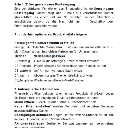
Schritt 2: Der gemeinsame Posteingang
Eine der stärksten Funktionen von Thunderbird ist der
Gemeinsame
Posteingang
. Dieser zeigt alle E-Mails aus verschiedenen Konten
übersichtlich an einem Ort an. So behalten Sie den Überblick –
unabhängig davon, ob die Nachricht an Ihr Geschäfts- oder
Privatpostfach gesendet wurde.
Thunderbird optimieren: Produktivität steigern
1. Intelligente Ordnerstruktur erstellen
Eine gut durchdachte Ordnerstruktur ist das Fundament effizienter E-
Mail-Organisation. Empfohlene Kategorien für Unternehmen:
Ordner
Verwendungszweck
01_Wichtig
E-Mails, die sofortige Aufmerksamkeit erfordern
02_Projekte
Projektbezogene Korrespondenz nach Kunden sortiert
03_Wartend
Auf Antwort wartende Nachrichten
04_Archiv
Abgeschlossene Themen jährlich archiviert
05_Templates
Wiederverwendbare E-Mail-Vorlagen
2. Automatische Filter nutzen
Thunderbirds Filterfunktion ist ein echtes Produktivitäts-Boost. Legen
Sie Regeln fest, die eingehende E-Mails automatisch sortieren:
Menü öffnen
: Klicken Sie auf 'Extras' > 'Nachrichtenfilter'
Neuen Filter erstellen
: Wählen Sie 'Neu' und vergeben Sie einen
aussagekräftigen Namen
Bedingungen definieren
: Legen Sie fest, welche Kriterien erfüllt sein
müssen (Absender, Betreff, Schlüsselwörter)
Aktionen festlegen
: Bestimmen Sie, was passieren soll (verschieben,
markieren, weiterleiten)