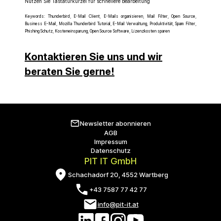
Nutzen Sie Tastaturkürzel für schnellere Bearbeitung
Keywords: Thunderbird, E-Mail Client, E-Mails organisieren, Mail Filter, Open Source,
Business E-Mail, Mozilla Thunderbird Tutorial, E-Mail Verwaltung, Produktivität, Spam Filter,
Phishing Schutz, Kosteneinsparung, Open Source Software, Lizenzkosten sparen
Kontaktieren Sie uns und wir
beraten Sie gerne!
Newsletter abonnieren
AGB
Impressum
Datenschutz
PIT IT GmbH
Schachadorf 20, 4552 Wartberg
+43 7587 77 42 77
info@pit-it.at