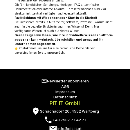
Ihre bestehenden Prozesse anpasst.
Ob für Handbücher, Schulungsunterlagen, FAQs, technische
Dokumentation oder interne Abläufe – Ihre Informationen sind klar
strukturiert, zentral verfügbar und jederzeit aktuell.
Fazit: Schluss mit Wissenschaos – Start in die Klarheit
Sie investieren bereits in Mitarbeiter, Software, Prozesse – warum nicht
auch in die gezielte Strukturierung Ihres Wissens? Denn: Nur
verfügbares Wissen ist auch nutzbares Wissen.
Gerne zeigen wir Ihnen, wie Ihre individuelle Wissensplattform
aussehen kann – einfach, übersichtlich und genau auf Ihr
Unternehmen abgestimmt.
👉 Kontaktieren Sie uns für eine persönliche Demo oder ein
unverbindliches Beratungsgespräch.
Newsletter abonnieren
AGB
Impressum
Datenschutz
PIT IT GmbH
Schachadorf 20, 4552 Wartberg
+43 7587 77 42 77
info@pit-it.at