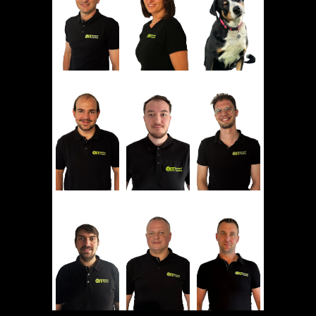
ING. MARTIN
CHRISTINE
AKIRA
PRENNINGER
PRENNINGER
Firewall
Geschäftsleitung
Buchhaltung
THOMAS
RAINER
DOMINIK
IT Technik
IT Technik
IT Technik