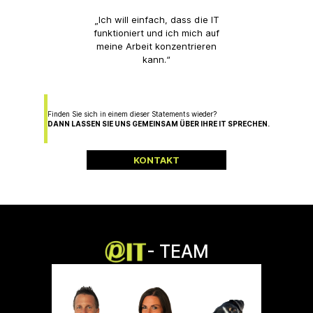
„Ich will einfach, dass die IT
„Ständig hakt e
funktioniert und ich mich auf
wir können nich
meine Arbeit konzentrieren
geht so viel 
kann.“
Finden Sie sich in einem dieser Statements wieder?
DANN LASSEN SIE UNS GEMEINSAM ÜBER IHRE IT SPRECHEN.
KONTAKT
- TEAM