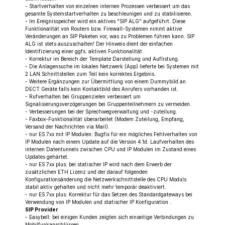
- Startverhalten von einzelnen internen Prozessen verbessert um das
gesamte Systemstartverhalten zu beschleunigen und zu stabilisieren.
- Im Ereignisspeicher wird ein aktives "SIP ALG" aufgeführt. Diese
Funktionalität von Routern bzw. Firewall-Systemen nimmt aktive
Veränderungen an SIP Paketen vor, was zu Problemen führen kann. SIP
ALG ist stets auszuschalten! Der Hinweis dient der einfachen
Identifizierung einer ggfs. aktiven Funktionalität.
- Korrektur im Bereich der Template Darstellung und Auflistung.
- Die Anlagensuche im lokalen Netzwerk (App) lieferte bei Systemen mit
2 LAN Schnittstellen zum Teil kein korrektes Ergebnis.
- Weitere Ergänzungen zur Übermittlung von einem Dummybild an
DECT Geräte falls kein Kontaktbild des Anrufers vorhanden ist.
- Rufverhalten bei Gruppenzielen verbessert um
Signalisierungsverzögerungen bei Gruppenteilnehmern zu vermeiden.
- Verbesserungen bei der Sprechwegverwaltung und -zuteilung.
- Faxbox-Funktionalität überarbeitet (Modem Zuteilung, Empfang,
Versand der Nachrichten via Mail).
- nur ES 7xx mit IP Modulen: Bugfix für ein mögliches Fehlverhalten von
IP Modulen nach einem Update auf die Version 4.1d. Laufverhalten des
internen Datentunnels zwischen CPU und IP Modulen im Zustand eines
Updates gehärtet.
- nur ES 7xx plus: bei statischer IP wird nach dem Erwerb der
zusätzlichen ETH Lizenz und der darauf folgenden
Konfigurationsänderung die Netzwerkschnittstelle des CPU Moduls
stabil aktiv gehalten und nicht mehr temporär deaktiviert.
- nur ES 7xx plus: Korrektur für das Setzen des Standardgateways bei
Verwendung von IP Modulen und statischer IP Konfiguration .
SIP Provider
- Easybell: bei einigen Kunden zeigten sich einseitige Verbindungen zu
Mobilfunkanschlüssen.