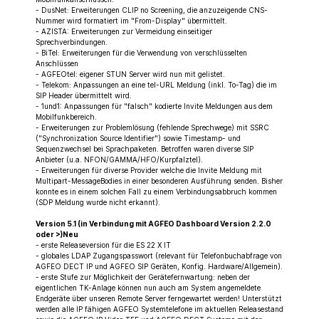
- DusNet: Erweiterungen CLIP no Screening, die anzuzeigende CNS-
Nummer wird formatiert im "From-Display" übermittelt.
- AZISTA: Erweiterungen zur Vermeidung einseitiger
Sprechverbindungen.
- BiTel: Erweiterungen für die Verwendung von verschlüsselten
Anschlüssen
- AGFEOtel: eigener STUN Server wird nun mit gelistet.
- Telekom: Anpassungen an eine tel-URL Meldung (inkl. To-Tag) die im
SIP Header übermittelt wird.
- 1und1: Anpassungen für "falsch" kodierte Invite Meldungen aus dem
Mobilfunkbereich.
- Erweiterungen zur Problemlösung (fehlende Sprechwege) mit SSRC
("Synchronization Source Identifier") sowie Timestamp- und
Sequenzwechsel bei Sprachpaketen. Betroffen waren diverse SIP
Anbieter (u.a. NFON/GAMMA/HFO/Kurpfalztel).
- Erweiterungen für diverse Provider welche die Invite Meldung mit
Multipart-MessageBodies in einer besonderen Ausführung senden. Bisher
konnte es in einem solchen Fall zu einem Verbindungsabbruch kommen
(SDP Meldung wurde nicht erkannt).
Version 5.1 (in Verbindung mit AGFEO Dashboard Version 2.2.0
oder >)Neu
- erste Releaseversion für die ES 22 X IT
- globales LDAP Zugangspasswort (relevant für Telefonbuchabfrage von
AGFEO DECT IP und AGFEO SIP Geräten, Konfig. Hardware/Allgemein).
- erste Stufe zur Möglichkeit der Gerätefernwartung: neben der
eigentlichen TK-Anlage können nun auch am System angemeldete
Endgeräte über unseren Remote Server ferngewartet werden! Unterstützt
werden alle IP fähigen AGFEO Systemtelefone im aktuellen Releasestand