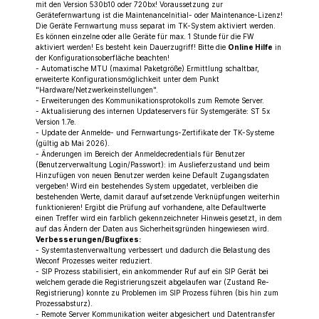
mit den Version 530b10 oder 720bx! Voraussetzung zur
Gerätefernwartung ist die MaintenanceInitial- oder Maintenance-Lizenz!
Die Geräte Fernwartung muss separat im TK-System aktiviert werden.
Es können einzelne oder alle Geräte für max. 1 Stunde für die FW
aktiviert werden! Es besteht kein Dauerzugriff! Bitte die
Online Hilfe
in
der Konfigurationsoberfläche beachten!
- Automatische MTU (maximal Paketgröße) Ermittlung schaltbar,
erweiterte Konfigurationsmöglichkeit unter dem Punkt
"Hardware/Netzwerkeinstellungen".
- Erweiterungen des Kommunikationsprotokolls zum Remote Server.
- Aktualisierung des internen Updateservers für Systemgeräte: ST 5x
Version 1.7e.
- Update der Anmelde- und Fernwartungs-Zertifikate der TK-Systeme
(gültig ab Mai 2026).
- Änderungen im Bereich der Anmeldecredentials für Benutzer
(Benutzerverwaltung Login/Passwort): im Auslieferzustand und beim
Hinzufügen von neuen Benutzer werden keine Default Zugangsdaten
vergeben! Wird ein bestehendes System upgedatet, verbleiben die
bestehenden Werte, damit darauf aufsetzende Verknüpfungen weiterhin
funktionieren! Ergibt die Prüfung auf vorhandene, alte Defaultwerte
einen Treffer wird ein farblich gekennzeichneter Hinweis gesetzt, in dem
auf das Ändern der Daten aus Sicherheitsgründen hingewiesen wird.
Verbesserungen/Bugfixes:
- Systemtastenverwaltung verbessert und dadurch die Belastung des
Weconf Prozesses weiter reduziert.
- SIP Prozess stabilisiert, ein ankommender Ruf auf ein SIP Gerät bei
welchem gerade die Registrierungszeit abgelaufen war (Zustand Re-
Registrierung) konnte zu Problemen im SIP Prozess führen (bis hin zum
Prozessabsturz).
- Remote Server Kommunikation weiter abgesichert und Datentransfer