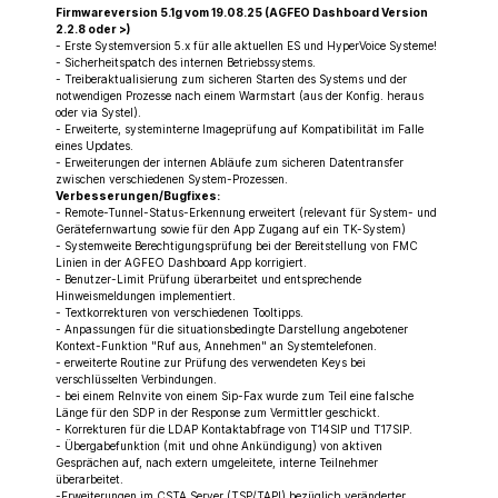
Firmwareversion 5.1g vom 19.08.25 (AGFEO Dashboard Version
2.2.8 oder >)
- Erste Systemversion 5.x für alle aktuellen ES und HyperVoice Systeme!
- Sicherheitspatch des internen Betriebssystems.
- Treiberaktualisierung zum sicheren Starten des Systems und der
notwendigen Prozesse nach einem Warmstart (aus der Konfig. heraus
oder via Systel).
- Erweiterte, systeminterne Imageprüfung auf Kompatibilität im Falle
eines Updates.
- Erweiterungen der internen Abläufe zum sicheren Datentransfer
zwischen verschiedenen System-Prozessen.
Verbesserungen/Bugfixes:
- Remote-Tunnel-Status-Erkennung erweitert (relevant für System- und
Gerätefernwartung sowie für den App Zugang auf ein TK-System)
- Systemweite Berechtigungsprüfung bei der Bereitstellung von FMC
Linien in der AGFEO Dashboard App korrigiert.
- Benutzer-Limit Prüfung überarbeitet und entsprechende
Hinweismeldungen implementiert.
- Textkorrekturen von verschiedenen Tooltipps.
- Anpassungen für die situationsbedingte Darstellung angebotener
Kontext-Funktion "Ruf aus, Annehmen" an Systemtelefonen.
- erweiterte Routine zur Prüfung des verwendeten Keys bei
verschlüsselten Verbindungen.
- bei einem ReInvite von einem Sip-Fax wurde zum Teil eine falsche
Länge für den SDP in der Response zum Vermittler geschickt.
- Korrekturen für die LDAP Kontaktabfrage von T14SIP und T17SIP.
- Übergabefunktion (mit und ohne Ankündigung) von aktiven
Gesprächen auf, nach extern umgeleitete, interne Teilnehmer
überarbeitet.
-Erweiterungen im CSTA Server (TSP/TAPI) bezüglich veränderter