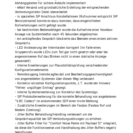
Abhängigkeiten für sichere Abläufe implementiert.
- eMail Versand und grundsätzliche Erstellung der entsprechenden
Verbindungslisten-Datei überarbeitet.
- in speziellen SIP Anschluss Konstellationen (Rufnummer entspricht SIP
Benutzername) konnte es dazu kommen, dass eingerichteten
Rufverteilungen nicht gefolgt wurde.
- bei bestimmten Bedienabfolgen wurde die Aufnahme einer Voicebox-
Ansage via Systemtelefon nach 45 Sekunden abgebrochen.
- ein anklopfendes Gespräch blockierte das Beenden eines ersten aktiven
Gesprächs.
- LED Ansteuerung der Interntasten korrigiert (im Falle eines
Gruppenrufs wurde LEDs zum Teil gar nicht gesetzt oder aber bei
angenommenen Ruf das Blinken nicht in einen statische Anzeige
gewandelt).
- Interne Erweiterungen zur Plausibilitätsprüfung verschiedenster
Konfigurationselemente.
- Remotezugang (remote.agfeo.de) und Bearbeitungsgeschwindigkeit
von angemeldeten Systemen über diesen Weg verbessert.
- Korrektur einzelner Konfigurationspunkte, z.T. wurde der Hinweis
"Fehler: ungültiger Eintrag" gezeigt.
- interne Systemerweiterung zur Korrektur des Systemlogs.
- SIP Protokollerweiterung für die korrekte Behandlung von angebotenen
"ILBC Codecs" im ankommenden SDP einer Invite Meldung.
- Zusätzliche Erweiterungen im Bereich der Faxbox (Faxbox Ruf und
Modem Zuteilung).
- Jitter Buffer Behandlung/Handling verbessert um die
Gesprächsqualität bei SIP-Verbindungsstörungen zu erhöhen.
- Jitter Buffer Filter für "Comfort Noise Pakte mit Payload 13" integriert,
da diese die Funktionsweise und Handhabung des Jitter Buffers negativ
beeinflussen.