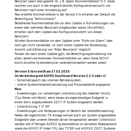
Benutzer (wenn dies gewollt ist, z.B. Spam-Nummernblöcke)! D.h. diese
tauchen nun auch in der eingeschränkten Konfigurationsansicht von
Benutzern nach einer Anmeldung auf!
Neu erstellte Nummernblöcke in der Version 5.1x erhalten per Default die
Berechtigung "Administrator".
Bestehende Nummernblöcke die vor dem Update in Rufverteilungen von
einem oder mehreren Benutzern eingebunden waren (Anruffilter),
erhalten nach dem Update das Konfigurationsrecht von diesen
Benutzern.
Wurden Nummernblöcke vor dem Update unter "Rufe von Extern" oder
noch gar nicht verwendet, ist nach einem Update die Verwendung,
Ansicht und Editierung von "Allen Benutzern" möglich!
Passen Sie nach einem Update ggfs. die Berechtigungseinstellung von
alten, bereits existierenden Nummernblöcken an, wenn diese NICHT
durch einzelne Systembenutzer verändert/erweitert werden sollen!
Version 5.1d erstellt am 27.02.2025
(in Verbindung mit AGFEO Dashboard Version 2.2.2 oder >)
- Sicherheitspatch des internen Betriebssystem.
- interne Systemtreiberaktualisierung und Prozessabläufe angepasst.
Neu:
- Erweiterungen zur vollwertigen Unterstützung des Headset Infinity
(Typ Stereo und Mono), wenn dieses als eigenständiges Endgerät in
einem aktiv angebundenem DECT IP System eingesetzt werden.
- Unterstützung T 17 SIP.
- Erweiterungen und Verbesserungen im Bereich der Gerätefernwartung:
Neben der eigentlichen TK-Anlage können auch am System angemeldete
Endgeräte über unseren Remote Server ferngewartet werden! Unterstützt
werden alle IP fähigen AGFEO Systemtelefone im aktuellen Releasestand
sowie die AGFEO IP Video TFE, das T17SIP und AGFFEO DECT Systeme