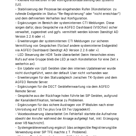
- Kleinere Korrekturen in der Konfigurationsdarstellung des Systems
(UI).
- Stabilisierung der Prozesse bei eingehenden Rufen (Konstellation: zu
rufende Endgeräte im Status "Re-Registrierung" oder "nicht erreichbar")
und dem definiertem Verhalten laut Konfiguration.
- Ergänzungen im Bereich der systeminternen CTI Meldungen. Diese
sorgen dafür, dass Gespräche via AGFEO Dashboard (VISOfon) sicher
verwaltet, zugeordnet und ggfs. vermittelt werden können (benötigt AD
Version 2.2.6 oder >).
- Erweiterungen der systeminternen CTI Meldungen zur sicheren
Vermittlung von Gesprächen (für/auf andere systeminterne Endgeräte)
via AGFEO Dashboard (benötigt AD Version 2.2.6 oder >).
- LED Steuerung der HDR Taste überarbeitet (beim Heranholen eines
Rufs auf eine Gruppe blieb die LED je nach Konstellation für eine Zeit x
weiterhin an).
- Ein Update von Up0 Geräten über den internen Updateserver wurde
nicht durchgeführt, wenn der default User nicht vorhanden war.
- Erweiterungen für den Statusabgleich zwischen TK-System und dem
AGFEO Remote Server.
- Ergänzungen für die DECT Gerätefernwartung via dem AGFEO
Remote Server.
- Gespräche aus der Rückfrage holen führte bei SIP Geräten, aufgrund
der Kanalidentifikation, teilweise zu Problemen.
- Ergänzungen für das sichere Austragen von IP Modulen nach einer
Umrüstung auf ES 7xx plus (via EX 7xx Upgradekit) .
- Voiceboxsteuerung überarbeitet (im Fehlerfall startete die Aufnahme
obwohl der Anrufer während der Ansage aufgelegt hat, inkl. Erzeugung
einer VB Nachricht).
- Systemgeräteverwaltung ergänzt (das anlegen/die Registrierung/die
Verwendung einer SIP TFE machte z.T. Probleme).