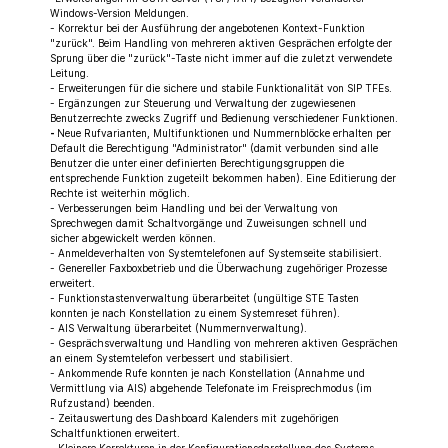
Windows-Version Meldungen.
- Korrektur bei der Ausführung der angebotenen Kontext-Funktion
"zurück". Beim Handling von mehreren aktiven Gesprächen erfolgte der
Sprung über die "zurück"-Taste nicht immer auf die zuletzt verwendete
Leitung.
- Erweiterungen für die sichere und stabile Funktionalität von SIP TFEs.
- Ergänzungen zur Steuerung und Verwaltung der zugewiesenen
Benutzerrechte zwecks Zugriff und Bedienung verschiedener Funktionen.
-
Neue Rufvarianten, Multifunktionen und Nummernblöcke erhalten per
Default die Berechtigung "Administrator" (damit verbunden sind alle
Benutzer die unter einer definierten Berechtigungsgruppen die
entsprechende Funktion zugeteilt bekommen haben). Eine Editierung der
Rechte ist weiterhin möglich.
- Verbesserungen beim Handling und bei der Verwaltung von
Sprechwegen damit Schaltvorgänge und Zuweisungen schnell und
sicher abgewickelt werden können.
- Anmeldeverhalten von Systemtelefonen auf Systemseite stabilisiert.
- Genereller Faxboxbetrieb und die Überwachung zugehöriger Prozesse
erweitert.
- Funktionstastenverwaltung überarbeitet (ungültige STE Tasten
konnten je nach Konstellation zu einem Systemreset führen).
- AIS Verwaltung überarbeitet (Nummernverwaltung).
- Gesprächsverwaltung und Handling von mehreren aktiven Gesprächen
an einem Systemtelefon verbessert und stabilisiert.
- Ankommende Rufe konnten je nach Konstellation (Annahme und
Vermittlung via AIS) abgehende Telefonate im Freisprechmodus (im
Rufzustand) beenden.
- Zeitauswertung des Dashboard Kalenders mit zugehörigen
Schaltfunktionen erweitert.