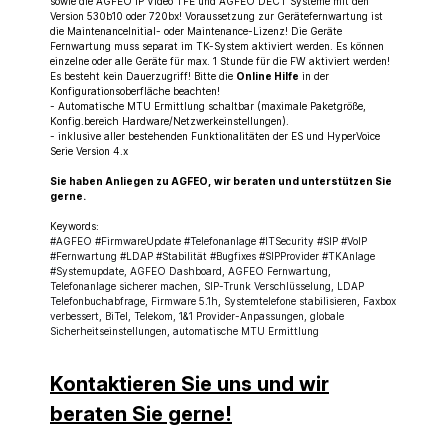
sowie die AGFEO IP Video TFE und AGFEO DECT Systeme mit den
Version 530b10 oder 720bx! Voraussetzung zur Gerätefernwartung ist
die MaintenanceInitial- oder Maintenance-Lizenz! Die Geräte
Fernwartung muss separat im TK-System aktiviert werden. Es können
einzelne oder alle Geräte für max. 1 Stunde für die FW aktiviert werden!
Es besteht kein Dauerzugriff! Bitte die
Online Hilfe
in der
Konfigurationsoberfläche beachten!
- Automatische MTU Ermittlung schaltbar (maximale Paketgröße,
Konfig.bereich Hardware/Netzwerkeinstellungen).
- inklusive aller bestehenden Funktionalitäten der ES und HyperVoice
Serie Version 4.x
Sie haben Anliegen zu AGFEO, wir beraten und unterstützen Sie
gerne.
Keywords:
#AGFEO #FirmwareUpdate #Telefonanlage #ITSecurity #SIP #VoIP
#Fernwartung #LDAP #Stabilität #Bugfixes #SIPProvider #TKAnlage
#Systemupdate, AGFEO Dashboard, AGFEO Fernwartung,
Telefonanlage sicherer machen, SIP-Trunk Verschlüsselung, LDAP
Telefonbuchabfrage, Firmware 5.1h, Systemtelefone stabilisieren, Faxbox
verbessert, BiTel, Telekom, 1&1 Provider-Anpassungen, globale
Sicherheitseinstellungen, automatische MTU Ermittlung
Kontaktieren Sie uns und wir
beraten Sie gerne!