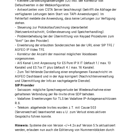
- Kleinere Darstellungsänderungen (UI) inkl. der Korrektur von
Defaultwerten in der Webkonfiguration.
- Antwortzeiten vom CSTA Server beschleunigt (betrifft die Abfrage der
verfügbaren Leitungen beim Start von TAPI-Anwendungen). Im
Fehlerfall meldete die Anwendung, dass keine Leitungen zur Verfügung
stehen.
- Steuerung zur Protokollaufzeichnung überarbeitet
(Netzwerkmitschnitt, Größensteuerung und Speicherhandling).
- Problembehebung bei der Übermittlung von Keypad Prozeduren zum
"Amt" (an den Provider).
- Erweiterung der erlaubten Sonderzeichen bei der URL einer SIP TFE /
AGFEO IP Video TFE.
- Korrektur der Anzahl der maximal möglichen Voiceboxen
vorgenommen.
- AIS Kanal Limit Anpassung für ES Pure IP X IT (default 1 / max. 13
Kanäle) und ES 7xx IT plus (default 4 / max. 16 Kanäle).
- Zum Teil fehlende Darstellung einer empfangenen Faxnachricht im
AGFEO Dashboard und in der App korrigiert (Nachrichtenverwaltung
und Übermittlung der Info an nachgelagerte Dienste).
SIP Provider
- Swisscom: mögliche Sprechwegverluste bei Wiederaufnahme einer
gehaltenen Verbindung per Re-Invite ohne SDP behoben.
- Vodafone: Erweiterungen für TLS bei Vodafone IP-Anlagenanschlüssen
R.6.
- Telekom: abgehende Invites wurden z.T. mit Cause 503
(Serverwechsel) beantwortet was u.U. zum Verlust eines aktiven
Gesprächs führen konnte.
Hinweis:
Systeme die von Version </=4.2x auf Version 5.1x aktualisiert
werden, erlauben nun auch die Editierung von Nummernblöcken durch