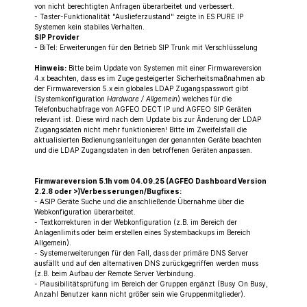
von nicht berechtigten Anfragen überarbeitet und verbessert.
- Taster-Funktionalität "Auslieferzustand" zeigte in ES PURE IP
Systemen kein stabiles Verhalten.
SIP Provider
- BiTel: Erweiterungen für den Betrieb SIP Trunk mit Verschlüsselung
Hinweis:
Bitte beim Update von Systemen mit einer Firmwareversion
4.x beachten, dass es im Zuge gesteigerter Sicherheitsmaßnahmen ab
der Firmwareversion 5.x ein globales LDAP Zugangspasswort gibt
(Systemkonfiguration
Hardware / Allgemein
) welches für die
Telefonbuchabfrage von AGFEO DECT IP und AGFEO SIP Geräten
relevant ist. Diese wird nach dem Update bis zur Änderung der LDAP
Zugangsdaten nicht mehr funktionieren! Bitte im Zweifelsfall die
aktualisierten Bedienungsanleitungen der genannten Geräte beachten
und die LDAP Zugangsdaten in den betroffenen Geräten anpassen.
Firmwareversion 5.1h vom 04.09.25 (AGFEO Dashboard Version
2.2.8 oder >)Verbesserungen/Bugfixes:
- ASIP Geräte Suche und die anschließende Übernahme über die
Webkonfiguration überarbeitet.
- Textkorrekturen in der Webkonfiguration (z.B. im Bereich der
Anlagenlimits oder beim erstellen eines Systembackups im Bereich
Allgemein).
- Systemerweiterungen für den Fall, dass der primäre DNS Server
ausfällt und auf den alternativen DNS zurückgegriffen werden muss
(z.B. beim Aufbau der Remote Server Verbindung.
- Plausibilitätsprüfung im Bereich der Gruppen ergänzt (Busy On Busy,
Anzahl Benutzer kann nicht größer sein wie Gruppenmitglieder).