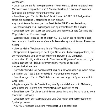
verbessert.
- unter speziellen Rahmenparametern konnte es zu einem ungewolltem
Mithören von Gesprächen auf 2 "benachbarten SIP Kanälen" kommen
(aufgefallen in einer Kundenkonstellation).
- Erweiterungen für die "Halten" Funktion an AGFEO SIP Endgeräten
sowie die generelle Unterstützung von diesen.
- systeminterne Änderungen im Bereich der SIP Konten Erstellung.
- Verbesserungen zur Logausgabe von systeminternen Meldungen.
- Erweiterungen zur Statusauswertung des Remotetunnels (betrifft die
Möglichkeit der Fernwartung).
- Webkonfigurationszugriff aus dem AGFEO Dashboard konnte unter
bestimmtem Umständen zu einem Problem des systeminternen Prozesses
führen.
- diverse kleine Textänderung in der Weboberfläche.
- Graphische Anpassungen der Login Seite um Skalierungsprobleme, bei
der Verwendung von unterschiedlichen Browsern, zu umgehen.
- unter dem Konfigurationspunkt "Hardware/Allgemein" kann der Login
Seiten-Banner für Produktinformationen/-werbung optional
ausgeschaltet werden.
- Korrektur für die Netzwerkeinstellung zum IP Adressbezug, wenn diese
am Systel via "Set 9 Einrichtcode 5" vorgenommen wurde.
- Erweiterungen für die MAC-Adressen Verwaltung bei Systemen mit 2
LAN Ports.
- Ergänzungen für die Darstellung von Systemtelefonen mit BT-Modul,
wenn diese im System eine "Voreintragung" bewirkt haben.
- Erweiterungen für die systeminterne Verwaltung und Handhabung vom
Standard-Gateway.
- Erweiterungen zur Stabilisierung und Überwachung verschiedenster
Systemprozesse.
- AIS/AMS Ansagensteuerung verbessert und zusätzliche