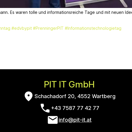
ann. Es waren tolle und informationsreiche Tage und mit neuen Idee
nntag
#edvbypit
#PrenningerPIT
#Informationstechnologietag
PIT IT GmbH
Schachadorf 20, 4552 Wartberg
+43 7587 77 42 77
info@pit-it.at